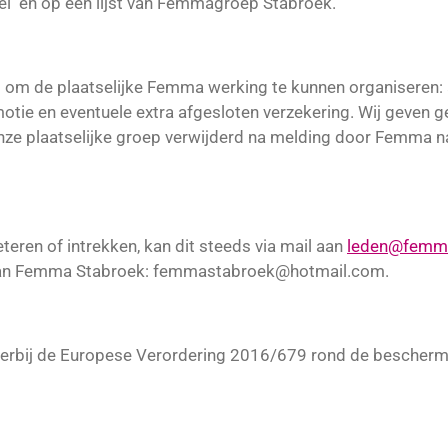
sel en op een lijst van Femmagroep Stabroek.
 om de plaatselijke Femma werking te kunnen organiseren: 
omotie en eventuele extra afgesloten verzekering. Wij geven
ze plaatselijke groep verwijderd na melding door Femma na
eteren of intrekken, kan dit steeds via mail aan
leden@femm
an Femma Stabroek:
femmastabroek@hotmail.com.
ierbij de Europese Verordering 2016/679 rond de bescher